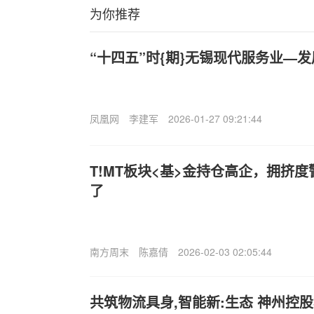
为你推荐
“十四五”时{期}无锡现代服务业—
凤凰网
李建军
2026-01-27 09:21:44
T!MT板块<基>金持仓高企，拥挤
了
南方周末
陈嘉倩
2026-02-03 02:05:44
共筑物流具身,智能新:生态 神州控股