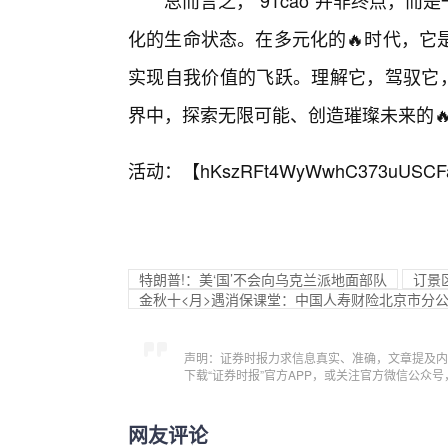
总而言之，“91cao”并非终点，
化的生命状态。在多元化的🔥时代，它
实现自我价值的飞跃。理解它，驾驭它，
界中，探索无限可能、创造璀璨未来的
活动：【
hKszRFt4WyWwhC373uUSCF
特朗普!：美‘国’不会向乌克兰派地面部队
订景
金秋十<月>遇消保课堂：中国人寿财险北京市分公
声明：证券时报力求信息真实、准确，文章提及内
下载“证券时报”官方APP，或关注官方微信公众
网友评论